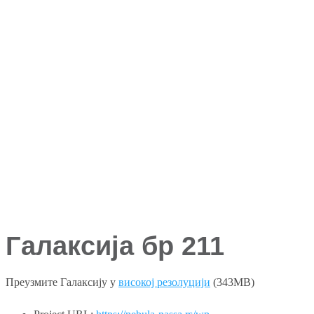
Галаксија бр 211
Преузмите Галаксију у
високој резолуцији
(343MB)