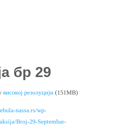
а бр 29
 у
високој резолуцији
(151MB)
nebula-nassa.rs/wp-
laksija/Broj-29-Septembar-