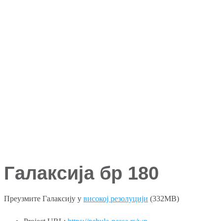
Галаксија бр 180
Преузмите Галаксију у
високој резолуцији
(332MB)