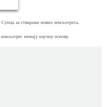
е Сунца за стварање нових земљотреса.
н земљотрес немају научну основу.