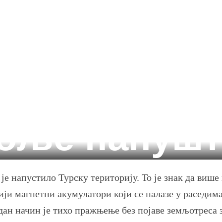
поље напушт
 је напустило Турску територију. То је знак да виш
ји магнетни акумулатори који се налазе у раседима
едан начин је тихо пражњење без појаве земљотреса