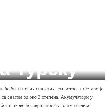
а Турску
е неће бити нових снажних земљотреса. Остало је
 са снагом од око 3 степена. Акумулатори у
 због њихове несавршености. То има велике