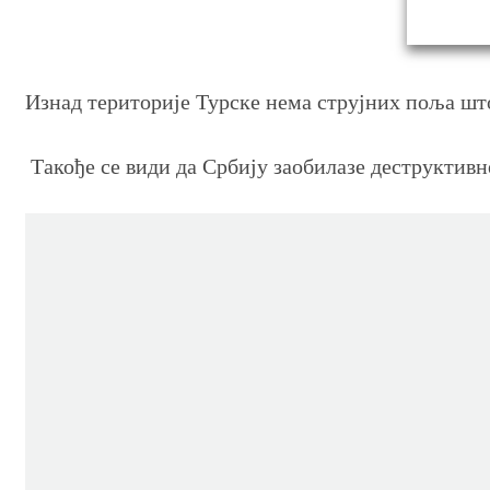
Изнад територије Турске нема струјних поља што
Такође се види да Србију заобилазе деструктивне