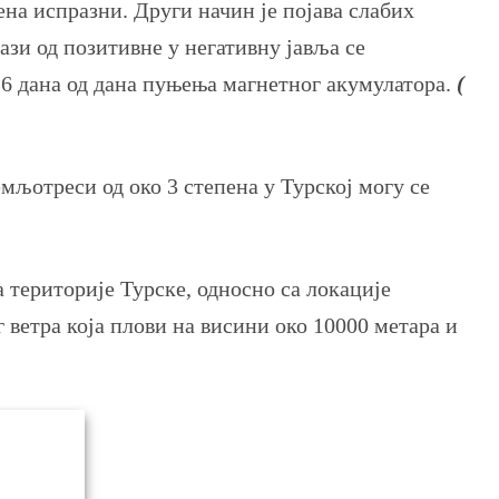
на испразни. Други начин је појава слабих
зи од позитивне у негативну јавља се
 6 дана од дана пуњења магнетног акумулатора.
(
мљотреси од око 3 степена у Турској могу се
а територије Турске, односно са локације
 ветра која плови на висини око 10000 метара и