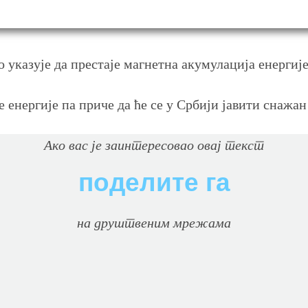
 указује да престаје магнетна акумулација енергиј
 енергије па приче да ће се у Србији јавити снажа
Ако вас je заинтересовао овај текст
поделите га
на друштвеним мрежама