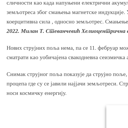
сличности као када напуњени електрични акумула
земљотреса због смањења магнетске индукције. У
коерцитивна сила , односно земљотрес. Смањење 
2022. Милан Т. Стеванчевић Хелиоцентрична 
Нових струјних поља нема, па се 11. фебруар мо
сматрати као уобичајена свакодневна сеизмичка 
Снимак струјног поља показује да струјно поље, 
процепа где су се јавили најјачи земљотреси. Ст
носи космичку енергију.