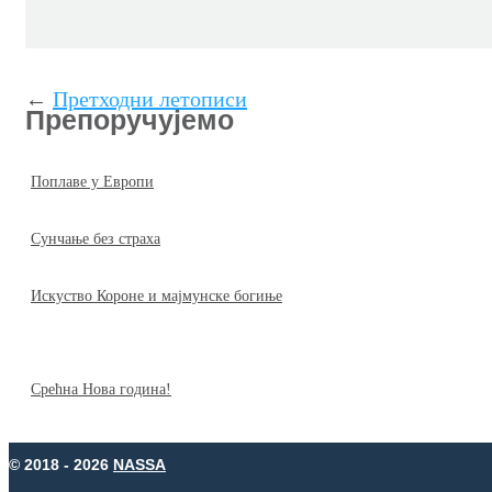
←
Претходни летописи
Препоручујемо
Поплаве у Европи
Сунчање без страха
Искуство Короне и мајмунске богиње
Срећна Нова година!
© 2018 - 2026
NASSA