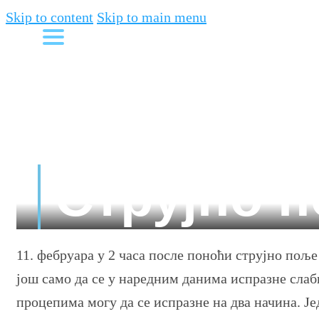
Skip to content
Skip to main menu
Струјно 
11. фебруара у 2 часа после поноћи струјно поље
још само да се у наредним данима испразне слаби
процепима могу да се испразне на два начина. Ј