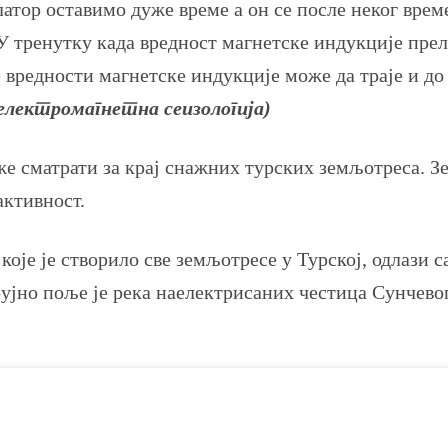
тор оставимо дуже време а он се после неког време
 тренутку када вредност магнетске индукције прела
вредности магнетске индукције може да траје и до
електромагнетна сеизологија)
же сматрати за крај снажних турских земљотреса. Зе
активност.
које је створило све земљотресе у Турској, одлази с
рујно поље је река наелектрисаних честица Сунчевог