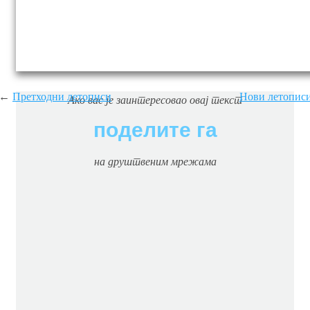
←
Претходни летописи
Нови летопис
Ако вас je заинтересовао овај текст
поделите га
на друштвеним мрежама