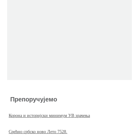
Препоручујемо
Корона и историјски минимум УВ зрачења
Срећно србско ново Лето 7528.