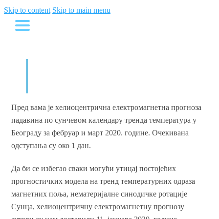
Skip to content
Skip to main menu
Временска прогноза
фебруар - март 2020.
Пред вама је хелиоцентрична електромагнетна прогноза
падавина по сунчевом календару тренда температура у
Београду за фебруар и март 2020. године. Очекивана
одступања су око 1 дан.
Да би се избегао сваки могући утицај постојећих
прогностичких модела на тренд температурних одраза
магнетних поља, нематеријалне синодичке ротације
Сунца, хелиоцентричну електромагнетну прогнозу