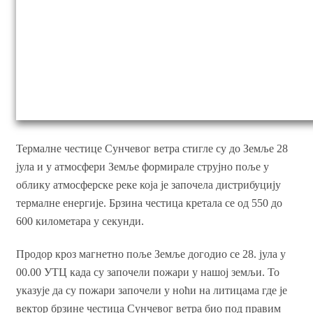
Термалне честице Сунчевог ветра стигле су до Земље 28
јула и у атмосфери Земље формирале струјно поље у
облику атмосферске реке која је започела дистрибуцију
термалне енергије. Брзина честица кретала се од 550 до
600 километара у секунди.
Продор кроз магнетно поље Земље догодио се 28. јула у
00.00 УТЦ када су започели пожари у нашој земљи. То
указује да су пожари започели у ноћи на литицама где је
вектор брзине честица Сунчевог ветра био под правим