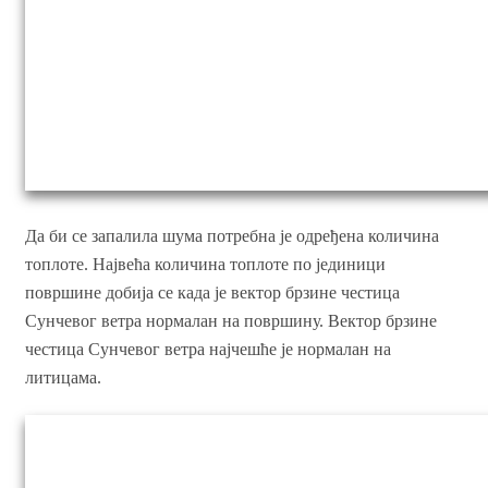
Да би се запалила шума потребна је одређена количина
топлоте. Највећа количина топлоте по јединици
површине добија се када је вектор брзине честица
Сунчевог ветра нормалан на површину. Вектор брзине
честица Сунчевог ветра најчешће је нормалан на
литицама.