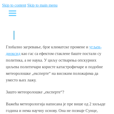
Skip to content
Skip to main menu
Прави узроци пожара
Глобално загревање, брзе климатске промене и
угљен-
диоксид
као гас са ефектом стаклене баште постали су
политика, а не наука. У циљу остварења опскурних
циљева политичари користе катастрофичаре и подобне
метеоролошке „експерте“ на високим положајима да
уместо њих лажу.
Зашто метеоролошке „експерте“?
Важећа метеорологија написана је пре више од 2 хиљаде
година и нема научну основу. Она не познаје Сунце,