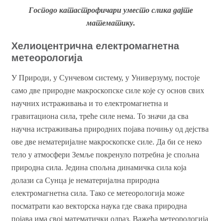
Господо катастрофичари уместо слика дајте
математику.
Хелиоцентрична електромагнетна
метеорологија
У Природи, у Сунчевом систему, у Универзуму, постоје
само две природне макроскопске силе које су основ свих
научних истраживања и то електромагнетна и
гравитациона сила, треће силе нема. То значи да сва
научна истраживања природних појава почињу од дејства
ове две нематеријалне макроскопске силе. Да би се неко
тело у атмосфери Земље покренуло потребна је спољна
природна сила. Једина спољна динамичка сила која
долази са Сунца је нематеријална природна
електромагнетна сила. Тако се метеорологија може
посматрати као векторска наука где свака природна
појава има свој математички одраз. Важећа метеорологија