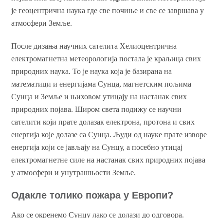
је геоцентрична наука где све почиње и све се завршава у
атмосфери Земље.
После дизања научних сателита Хелиоцентрична
електромагнетна метеорологија постала је краљица свих
природних наука. То је наука која је базирана на
математици и енергијама Сунца, магнетским пољима
Сунца и Земље и њиховом утицају на настанак свих
природних појава. Широм света подижу се научни
сателити који прате долазак електрона, протона и свих
енергија које долазе са Сунца. Људи од науке прате изворе
енергија који се јављају на Сунцу, а посебно утицај
електромагнетне силе на настанак свих природних појава
у атмосфери и унутрашњости Земље.
Одакле толико пожара у Европи?
Ако се окренемо Сунцу лако се долази до одговора.