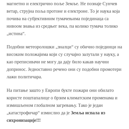
магнетно и електрично поље Земље. Не познаје Сунчев
ветар, струјна поља протоне и електроне. То је наука која
почива на субјективним тумачењима појединаца са
нивоом знања из средњег века, па колико тумача толико
„истина“.
Подобни метеоролошки „зналци“ су обично појединци на
високим положајима који су случајно залутали у науку, а
као преписивачи не могу да дају било какав научни
допринос. Једноставно речено они су подобни промотери
лажи политичара.
На питање зашто у Европи букте пожари они обилато
користе поштапалице о брзим климатским променама и
измишљеном глобалном загревању. Тако је један
„катастрофичар“ измислио да је
Земља испала из
сихронизације!!!