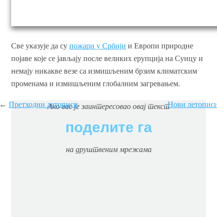
Све указује да су
пожари у Србији
и Европи природне
појаве које се јављају после великих ерупција на Сунцу и
немају никакве везе са измишљеним брзим климатским
променама и измишљеним глобалним загревањем.
←
Претходни летописи
Нови летопис
Ако вас je заинтересовао овај текст
поделите га
на друштвеним мрежама