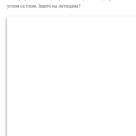
углом са тлом. Зашто на литицама?