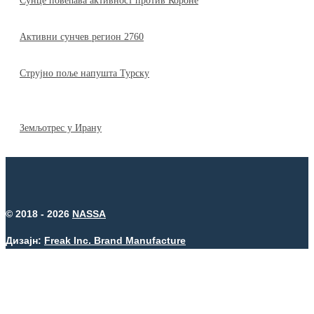
Сунце повећава активност против Короне
Активни сунчев регион 2760
Струјно поље напушта Турску
Земљотрес у Ирану
© 2018 - 2026
NASSA
Дизајн:
Freak Inc. Brand Manufacture